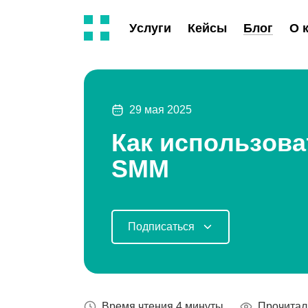
Услуги
Кейсы
Блог
О 
29 мая 2025
Как использова
SMM
Подписаться
Время чтения 4 минуты
Прочитал