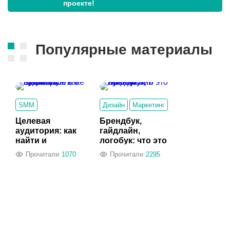
проекте!
Популярные материалы
SMM
Дизайн
Маркетинг
Целевая
Брендбук,
аудитория: как
гайдлайн,
найти и
логобук: что это
встроиться в ее
и зачем они
Прочитали
1070
Прочитали
2295
вселенную?
нужны?