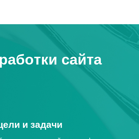
работки сайта
ели и задачи
вание
айн-макета
вание
контентом
е
готового проекта