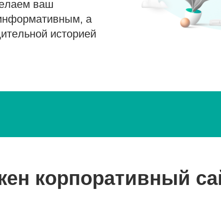
делаем ваш
 информативным, а
дительной историей
ч
жен корпоративный са