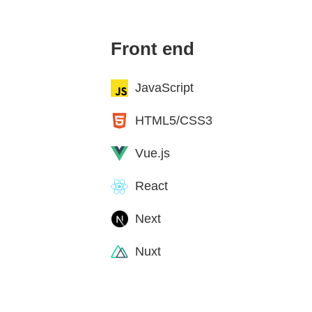
Front end
JavaScript
HTML5/CSS3
Vue.js
React
Next
Nuxt