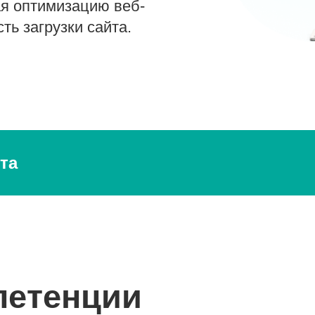
ая оптимизацию веб-
ть загрузки сайта.
та
петенции