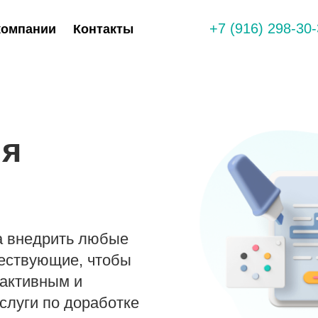
+7 (916) 298-30
компании
Контакты
ия
а внедрить любые
ествующие, чтобы
рактивным и
луги по доработке