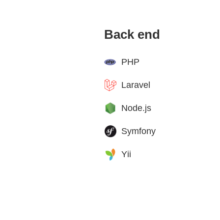
Back end
PHP
Laravel
Node.js
Symfony
Yii